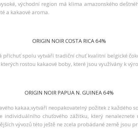
né vysoké, východní region má klima amazonského deštné
ité a kakaové aroma.
ORIGIN NOIR COSTA RICA 64%
 příchuť spolu vytváří tradiční chuť kvalitní belgické 
e kterých rostou kakaové boby, které jsou využívány k výro
ORIGIN NOIR PAPUA N. GUINEA 64%
kavého kakaa,vytváří neopakovatelný požitek z každého 
ce individuálního chuťového zážitku, který nenaleznet
jších vývozů této ještě ne zcela probádané země jsou pr