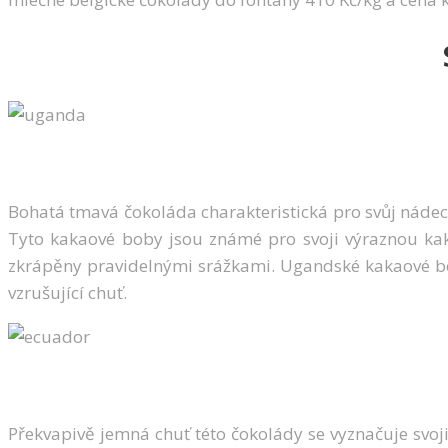
Bohatá tmavá čokoláda charakteristická pro svůj náde
Tyto kakaové boby jsou známé pro svoji výraznou kak
zkrápěny pravidelnými srážkami. Ugandské kakaové boby 
vzrušující chuť.
Překvapivě jemná chuť této čokolády se vyznačuje svo