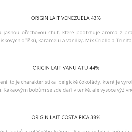
ORIGIN LAIT VENEZUELA 43%
 jasnou ořechovou chuť, které podtrhuje aroma z pra
skových oříšků, karamelu a vanilky. Mix Criollo a Trini
ORIGIN LAIT VANU ATU 44%
ení, to je charakteristika belgické čokolády, která je 
iku. Kakaovým bobům se zde daří v tenké, ale vysoce výživ
ORIGIN LAIT COSTA RICA 38%
ých bobů a mléčného krému. Nezaměnitelná kořeněná ch