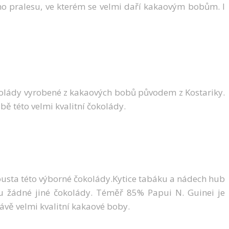
ho pralesu, ve kterém se velmi daří kakaovým bobům. I
čokolády vyrobené z kakaových bobů původem z Kostariky.
bě této velmi kvalitní čokolády.
sousta této výborné čokolády.Kytice tabáku a nádech hub
e u žádné jiné čokolády. Téměř 85% Papui N. Guinei je
ávě velmi kvalitní kakaové boby.