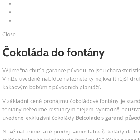
Galerie
Kontakty
Soutěž
Close
Čokoláda do fontány
Výjimečná chuť a garance původu, to jsou charakterist
V níže uvedené nabídce naleznete ty nejkvalitnější d
kakaovým bobům z původních plantáží.
V základní ceně pronájmu čokoládové fontány je stan
fontány neředíme rostlinným olejem, výhradně používá
uvedené exkluzivní čokolády
Belcolade s garancí půvo
Nově nabízíme také prodej samostatné čokolády do fo
mléčné belgické čokolády do fontány 410 Kč/kg a cena 