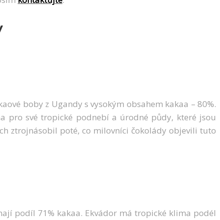
y
 kakaové boby z Ugandy s vysokým obsahem kakaa – 80%.
a pro své tropické podnebí a úrodné půdy, které jsou
 ztrojnásobil poté, co milovníci čokolády objevili tuto
mají podíl 71% kakaa. Ekvádor má tropické klima podél