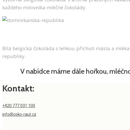
každého milovníka mléčné čokolády.
Bílá belgická čokoláda s lehkou příchutí másla a mléka
republiky.
V nabídce máme dále hořkou, mléčnou
Kontakt:
+420 777 031 100
info@coko-raut.cz