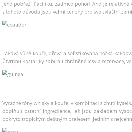
jeho pobřeží Pacifiku, zatímco pohoří And je relativ
z tohoto důvodu jsou velmi ceněny pro své zvláštní zem
Lákavá vůně kouře, dřeva a sofistikovaná hořká kakaová
Čtvrtinu Kostariky zabírají chráněné lesy a rezervace, v
Výrazné tóny whisky a kouře, v kombinaci s chutí kysel
doplňují ostatní ingredience, jež jsou základem vyso
pokryto tropickým deštným pralesem. Jedním z nejcenně