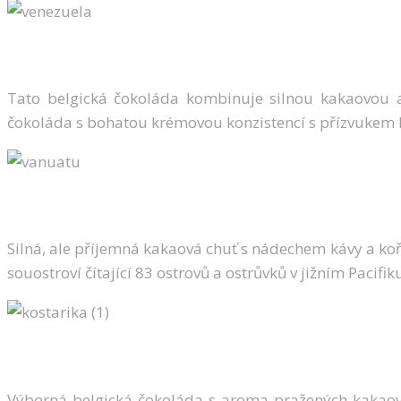
Tato belgická čokoláda kombinuje silnou kakaovou a
čokoláda s bohatou krémovou konzistencí s přízvukem lí
Silná, ale příjemná kakaová chuť s nádechem kávy a koř
souostroví čítající 83 ostrovů a ostrůvků v jižním Pacif
Výborná belgická čokoláda s aroma pražených kakaov