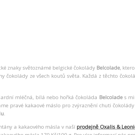
ické znaky světoznámé belgické čokolády
Belcolade
, kte
ruhy čokolády ze všech koutů světa. Každá z těchto čok
dardní mléčná, bílá nebo hořká čokoláda
Belcolade
s mi
me pravé kakaové máslo pro zvýraznění chuti čokolády.
du
.
ntány a kakaového másla v naší
prodejně Oxalis & Leon
kakaového másla 170 Kč/100 g. Pro více informací nás p