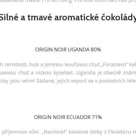
Silné a tmavé aromatické čokolád
ORIGIN NOIR UGANDA 80%
ch zemitosti, hub a jemnou kouřovou chuť.„Forastero“
aovou chuť a nízkou kyselost. Uganda je obecně znám
jsou velmi žádané, jejich export se v posledních letech
ORIGIN NOIR ECUADOR 71%
ji příjemnou vůní. „Nacional“ kakaové boby z Ekvádoru 