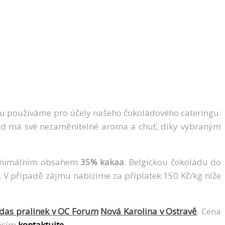
rou používáme pro účely našeho čokoládového cateringu.
olád má své nezaměnitelné aroma a chuť, díky vybraným
nimálním obsahem
35% kakaa
. Belgickou čokoládu do
 V případě zájmu nabízíme za příplatek 150 Kč/kg níže
idas pralinek v OC Forum
Nová Karolina v Ostravě
. Cena
rosím
kontaktujte
.