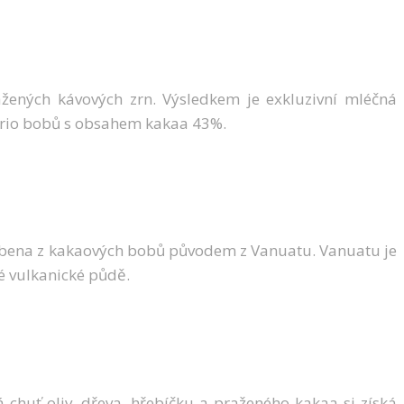
žených kávových zrn. Výsledkem je exkluzivní mléčná
tario bobů s obsahem kakaa 43%.
vyrobena z kakaových bobů původem z Vanuatu. Vanuatu je
né vulkanické půdě.
uť oliv, dřeva, hřebíčku a praženého kakaa si získá