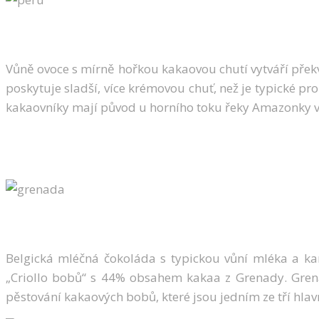
Vůně ovoce s mírně hořkou kakaovou chutí vytváří překv
poskytuje sladší, více krémovou chuť, než je typické p
kakaovníky mají původ u horního toku řeky Amazonky
Belgická mléčná čokoláda s typickou vůní mléka a kar
„Criollo bobů“ s 44% obsahem kakaa z Grenady. Grena
pěstování kakaových bobů, které jsou jedním ze tří hl