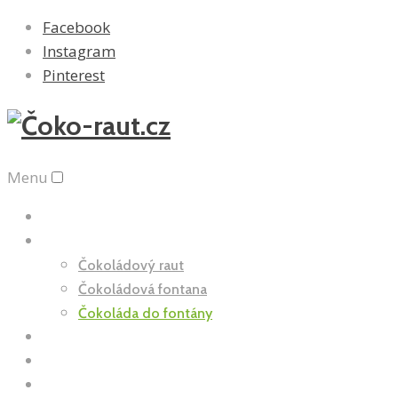
Facebook
Instagram
Pinterest
Menu
Úvod
Nabídka
Čokoládový raut
Čokoládová fontana
Čokoláda do fontány
E-shop
Reference
Dotazy